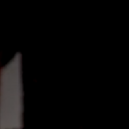
over ons
producten
projecten