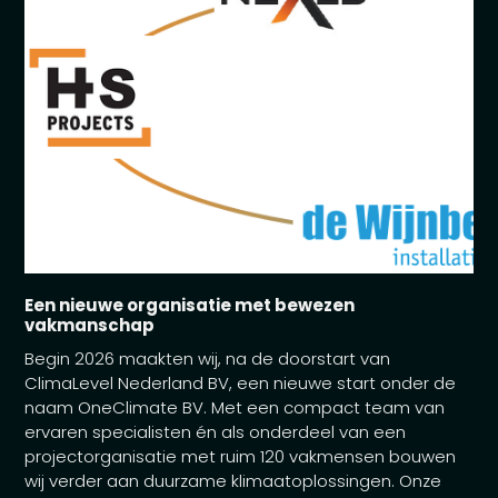
Een nieuwe organisatie met bewezen
vakmanschap
Begin 2026 maakten wij, na de doorstart van
ClimaLevel Nederland BV, een nieuwe start onder de
naam OneClimate BV. Met een compact team van
ervaren specialisten én als onderdeel van een
projectorganisatie met ruim 120 vakmensen bouwen
wij verder aan duurzame klimaatoplossingen. Onze