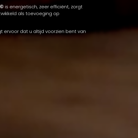
n©
is energetisch, zeer efficiënt, zorgt
twikkeld als toevoeging op
t ervoor dat u altijd voorzien bent van