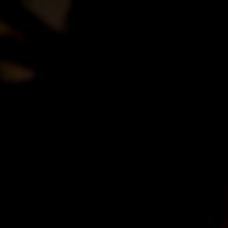
over ons
producten
projecten