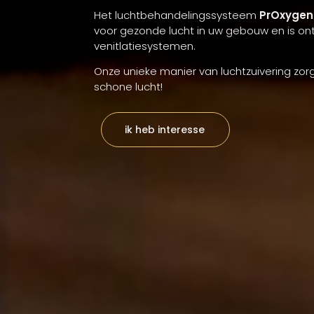
Het luchtbehandelingssysteem
PrOxyge
voor gezonde lucht in uw gebouw en is on
venitlatiesystemen.
Onze unieke manier van luchtzuivering zorg
schone lucht!
ik heb interesse