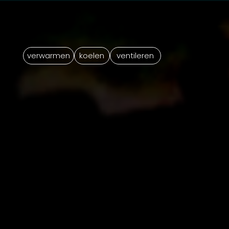
verwarmen
koelen
ventileren