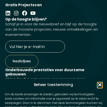
Gratis Projectscan
Op de hoogte blijven?
Schrijf je in voor de nieuwsbrief en blijf op de hoogte
van de mooiste projecten, nieuwe ontwikkelingen en
evenementen.
E-
mailadres
Onderbouwde prestaties voor duurzame
gebouwen
Clima One® is ontworpen voor energiezuinige
gebouwen en werkt efficiënt samen met duurzame
Beheer toestemming
systemen zoals warmtepompen. Dankzij optimale
Om de beste ervaringen te bieden, gebruiken wij technologieën
warmteafgifte en lage systeemtemperaturen draagt
zoals cookies om informatie over je apparaat op te slaan en/of te
het bij aan comfort, duurzaamheid en energie-
raadplegen. Door in te stemmen met deze technologieën kunnen wij
efficiëntie. De prestaties kunnen projectspecifiek