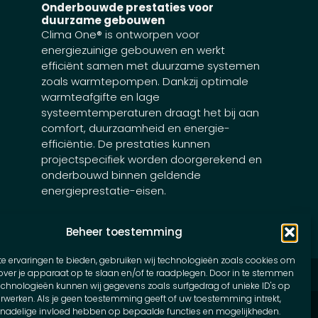
Onderbouwde prestaties voor
duurzame gebouwen
Clima One® is ontworpen voor
energiezuinige gebouwen en werkt
efficiënt samen met duurzame systemen
zoals warmtepompen. Dankzij optimale
warmteafgifte en lage
systeemtemperaturen draagt het bij aan
comfort, duurzaamheid en energie-
efficiëntie. De prestaties kunnen
projectspecifiek worden doorgerekend en
onderbouwd binnen geldende
energieprestatie-eisen.
Beheer toestemming
e ervaringen te bieden, gebruiken wij technologieën zoals cookies om
g
|
Disclaimer
|
Algemene voorwaarden
|
Sitemap
over je apparaat op te slaan en/of te raadplegen. Door in te stemmen
echnologieën kunnen wij gegevens zoals surfgedrag of unieke ID's op
erwerken. Als je geen toestemming geeft of uw toestemming intrekt,
n nadelige invloed hebben op bepaalde functies en mogelijkheden.