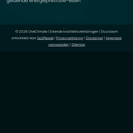
geldende energieprestatie-eisen.
© 2026 OneClimate | Erkende kwaliteitsverklaringen | Duurzaam
ontwikkeld door
Go2People
|
Privacyverklaring
|
Disclaimer
|
Algemene
voorwaarden
|
Sitemap